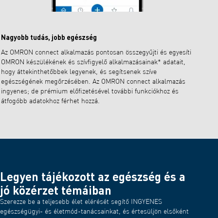
Nagyobb tudás, jobb egészség
Az OMRON connect alkalmazás pontosan összegyűjti és egyesíti
OMRON készülékének és szívfigyelő alkalmazásainak* adatait,
hogy áttekinthetőbbek legyenek, és segítsenek szíve
egészségének megőrzésében. Az OMRON connect alkalmazás
ingyenes; de prémium előfizetésével további funkciókhoz és
átfogóbb adatokhoz férhet hozzá.
Legyen tájékozott az egészség és a
jó közérzet témáiban
Szerezze be a teljesebb élet elérését segítő INGYENES
egészségügyi- és életmód-tanácsainkat, és értesüljön elsőként