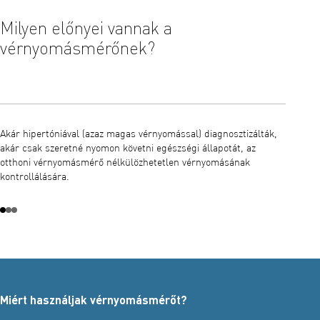
Milyen előnyei vannak a
Mily
vérnyomásmérőnek?
vér
Akár hipertóniával (azaz magas vérnyomással) diagnosztizálták,
Az otth
akár csak szeretné nyomon követni egészségi állapotát, az
mérési 
otthoni vérnyomásmérő nélkülözhetetlen vérnyomásának
hogyan 
kontrollálására.
karjára
mandzse
mérést 
megjelen
diaszto
ennél f
háziorv
Miért használjak vérnyomásmérőt?