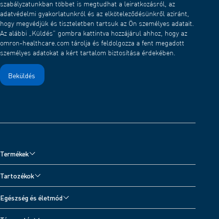
szabályzatunkban többet is megtudhat a leiratkozásról, az
adatvédelmi gyakorlatunkról és az elköteleződésünkről aziránt,
hogy megvédjük és tiszteletben tartsuk az Ön személyes adatait.
Az alábbi „Küldés” gombra kattintva hozzájárul ahhoz, hogy az
omron-healthcare.com tárolja és feldolgozza a fent megadott
személyes adatokat a kért tartalom biztosítása érdekében.
Termékek
Vérnyomásmérők
Tartozékok
Inhalátorok és Zihálásdetektor
Vérnyomásmérő tartozékok
Egészség és életmód
Fájdalomkezelés TENS-készülékkel
Inhalátor tartozékok
Minden témakör
Digitális mérlegek