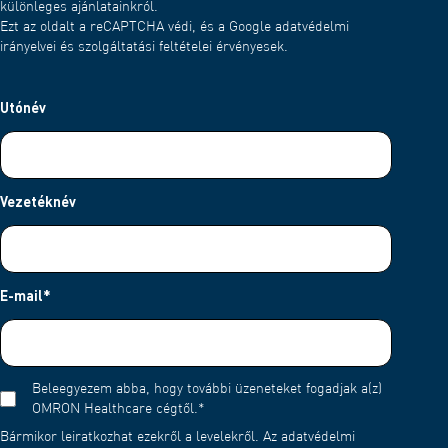
különleges ajánlatainkról.
Ezt az oldalt a reCAPTCHA védi, és a Google adatvédelmi
irányelvei és szolgáltatási feltételei érvényesek.
Utónév
Vezetéknév
E-mail
*
Beleegyezem abba, hogy további üzeneteket fogadjak a(z)
OMRON Healthcare cégtől.
*
Bármikor leiratkozhat ezekről a levelekről. Az adatvédelmi