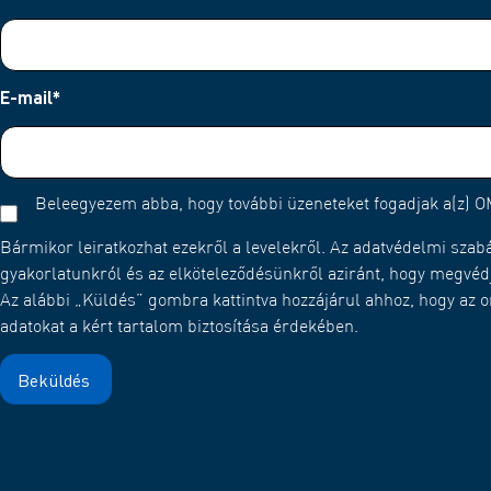
E-mail
*
Beleegyezem abba, hogy további üzeneteket fogadjak a(z) 
Bármikor leiratkozhat ezekről a levelekről. Az adatvédelmi szab
gyakorlatunkról és az elköteleződésünkről aziránt, hogy megvédj
Az alábbi „Küldés” gombra kattintva hozzájárul ahhoz, hogy az 
adatokat a kért tartalom biztosítása érdekében.