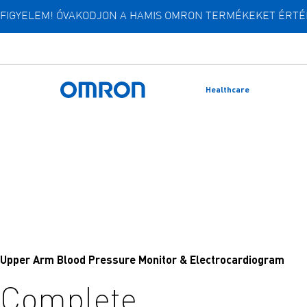
FIGYELEM! ÓVAKODJON A HAMIS OMRON TERMÉKEKET ÉRTÉK
Ugrás
a
fő
tartalomra
Healthcare
Vissza a főoldalra
Upper Arm Blood Pressure Monitor & Electrocardiogram
Complete