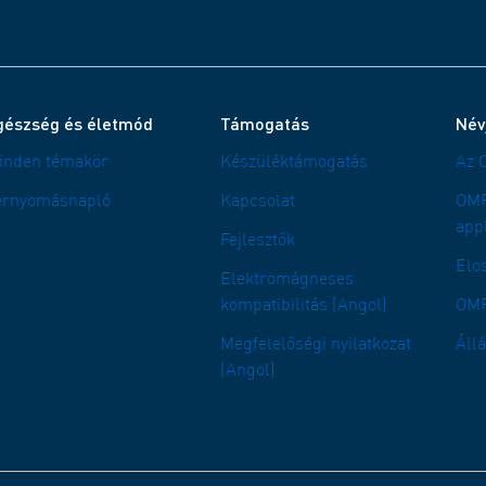
gészség és életmód
Támogatás
Név
inden témakör
Készüléktámogatás
Az 
érnyomásnapló
Kapcsolat
OMR
app
Fejlesztők
Elo
Elektromágneses
kompatibilitás (Angol)
OMR
Megfelelőségi nyilatkozat
Áll
(Angol)