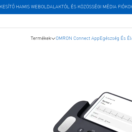
ESÍTŐ HAMIS WEBOLDALAKTÓL ÉS KÖZÖSSÉGI MÉDIA FIÓKO
Termékek
OMRON Connect App
Egészség És É