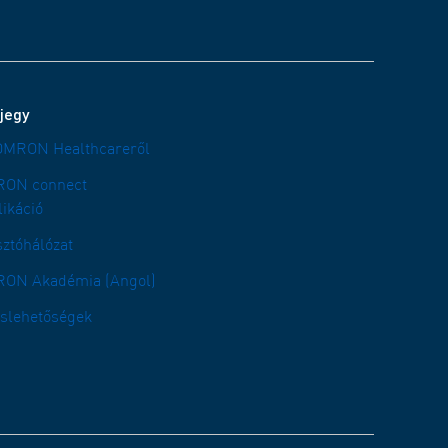
jegy
OMRON Healthcareről
ON connect
likáció
sztóhálózat
ON Akadémia (Angol)
áslehetőségek