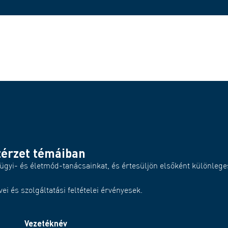
zérzet témáiban
ügyi- és életmód-tanácsainkat, és értesüljön elsőként különlege
i és szolgáltatási feltételei érvényesek.
Vezetéknév