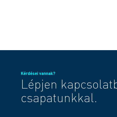
Kérdései vannak?
Lépjen kapcsolat
csapatunkkal.