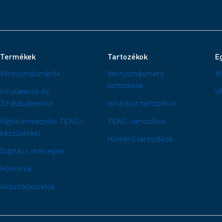
Termékek
Tartozékok
E
Vérnyomásmérők
Vérnyomásmérő
M
tartozékok
Inhalátorok és
V
Zihálásdetektor
Inhalátor tartozékok
Fájdalomkezelés TENS-
TENS-tartozékok
készülékkel
Hőmérő tartozékok
Digitális mérlegek
Hőmérők
Aktivitáskövetők