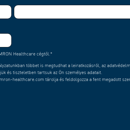
OMRON Healthcare cégtől.
*
ályzatunkban többet is megtudhat a leiratkozásról, az adatvédelm
ük és tiszteletben tartsuk az Ön személyes adatait.
omron-healthcare.com tárolja és feldolgozza a fent megadott sz