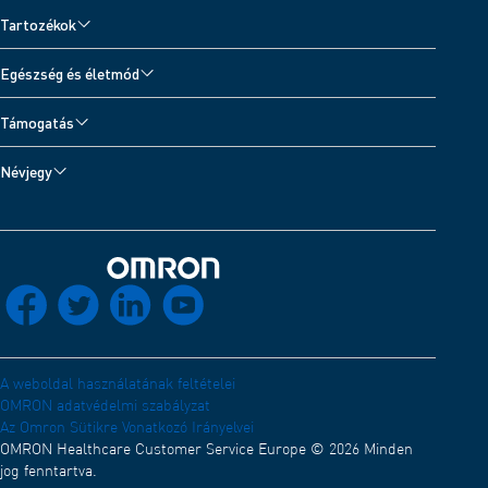
Vérnyomásmérők
Tartozékok
Inhalátorok és Zihálásdetektor
Vérnyomásmérő tartozékok
Egészség és életmód
Fájdalomkezelés TENS-készülékkel
Inhalátor tartozékok
Minden témakör
Digitális mérlegek
Támogatás
TENS-tartozékok
Vérnyomásnapló
Hőmérők
Készüléktámogatás
Hőmérő tartozékok
Névjegy
Aktivitáskövetők
Kapcsolat
Az OMRON Healthcareről
Fejlesztők
OMRON connect applikáció
Elektromágneses kompatibilitás (Angol)
Elosztóhálózat
Vissza a főoldalra
socials_facebook
socials_twitter
socials_linkedin
socials_youtube
Megfelelőségi nyilatkozat (Angol)
OMRON Akadémia (Angol)
Álláslehetőségek
A weboldal használatának feltételei
OMRON adatvédelmi szabályzat
Az Omron Sütikre Vonatkozó Irányelvei
OMRON Healthcare Customer Service Europe © 2026 Minden
jog fenntartva.