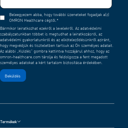
Beleegyezem abba, hogy további üzeneteket fogadjak a(z)
OMRON Healthcare cégtől.
*
Bármikor leiratkozhat ezekről a levelekről. Az adatvédelmi
szabályzatunkban többet is megtudhat a leiratkozásról, az
adatvédelmi gyakorlatunkról és az elköteleződésünkről aziránt,
hogy megvédjük és tiszteletben tartsuk az Ön személyes adatait.
Az alábbi „Küldés” gombra kattintva hozzájárul ahhoz, hogy az
omron-healthcare.com tárolja és feldolgozza a fent megadott
személyes adatokat a kért tartalom biztosítása érdekében.
Termékek