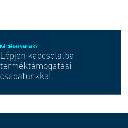
Kérdései vannak?
Lépjen kapcsolatba
terméktámogatási
csapatunkkal.