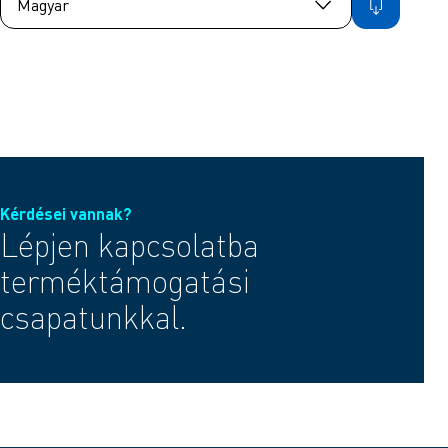
Kérdései vannak?
Lépjen kapcsolatba
terméktámogatási
csapatunkkal.