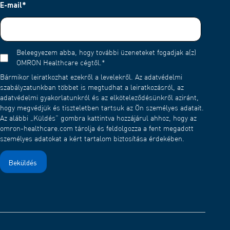
E-mail
*
Beleegyezem abba, hogy további üzeneteket fogadjak a(z)
OMRON Healthcare cégtől.
*
Bármikor leiratkozhat ezekről a levelekről. Az adatvédelmi
szabályzatunkban többet is megtudhat a leiratkozásról, az
adatvédelmi gyakorlatunkról és az elköteleződésünkről aziránt,
hogy megvédjük és tiszteletben tartsuk az Ön személyes adatait.
Az alábbi „Küldés” gombra kattintva hozzájárul ahhoz, hogy az
omron-healthcare.com tárolja és feldolgozza a fent megadott
személyes adatokat a kért tartalom biztosítása érdekében.