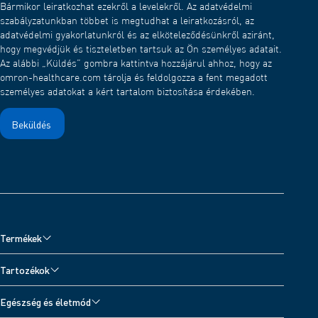
Bármikor leiratkozhat ezekről a levelekről. Az adatvédelmi
ne tapadjon a hálóra a használat után, 1-2 percig porlasztja
szabályzatunkban többet is megtudhat a leiratkozásról, az
a vizet.
adatvédelmi gyakorlatunkról és az elköteleződésünkről aziránt,
Ezután mossa ki a hálós kupakot enyhe (semleges)
hogy megvédjük és tiszteletben tartsuk az Ön személyes adatait.
mosószerrel, majd öblítse le tiszta vízzel. Hagyja levegőn
Az alábbi „Küldés” gombra kattintva hozzájárul ahhoz, hogy az
száradni egy tiszta helyen.
omron-healthcare.com tárolja és feldolgozza a fent megadott
személyes adatokat a kért tartalom biztosítása érdekében.
Termékek
Vérnyomásmérők
Tartozékok
Inhalátorok és Zihálásdetektor
Vérnyomásmérő tartozékok
Egészség és életmód
Fájdalomkezelés TENS-készülékkel
Inhalátor tartozékok