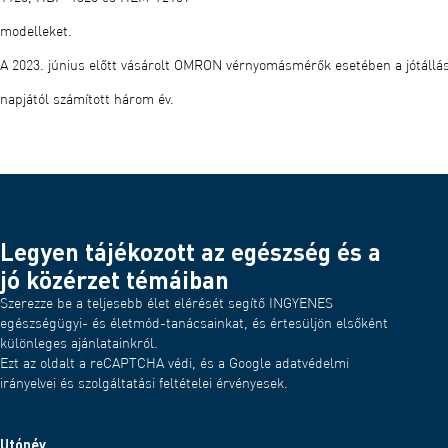
modelleket.
A 2023. június előtt vásárolt OMRON vérnyomásmérők esetében a jótállás
napjától számított három év.
Legyen tájékozott az egészség és a
jó közérzet témáiban
Szerezze be a teljesebb élet elérését segítő INGYENES
egészségügyi- és életmód-tanácsainkat, és értesüljön elsőként
különleges ajánlatainkról.
Ezt az oldalt a reCAPTCHA védi, és a Google adatvédelmi
irányelvei és szolgáltatási feltételei érvényesek.
Utónév