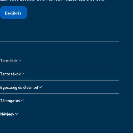
Termékek
Vérnyomásmérők
Tartozékok
Inhalátorok és Zihálásdetektor
Vérnyomásmérő tartozékok
Egészség és életmód
Fájdalomkezelés TENS-készülékkel
Inhalátor tartozékok
Minden témakör
Digitális mérlegek
Támogatás
TENS-tartozékok
Vérnyomásnapló
Hőmérők
Készüléktámogatás
Hőmérő tartozékok
Névjegy
Aktivitáskövetők
Kapcsolat
Az OMRON Healthcareről
Fejlesztők
OMRON connect applikáció