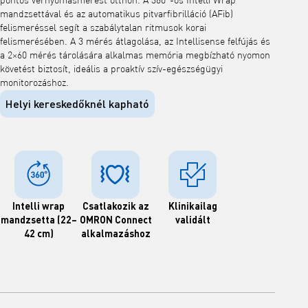
pontos vérnyomásmérést otthon. A 360°-os Intelli Wrap
mandzsettával és az automatikus pitvarfibrilláció (AFib)
felismeréssel segít a szabálytalan ritmusok korai
felismerésében. A 3 mérés átlagolása, az Intellisense felfújás és
a 2×60 mérés tárolására alkalmas memória megbízható nyomon
követést biztosít, ideális a proaktív szív-egészségügyi
monitorozáshoz.
Helyi kereskedőknél kapható
Intelli wrap
Csatlakozik az
Klinikailag
mandzsetta (22–
OMRON Connect
validált
42 cm)
alkalmazáshoz