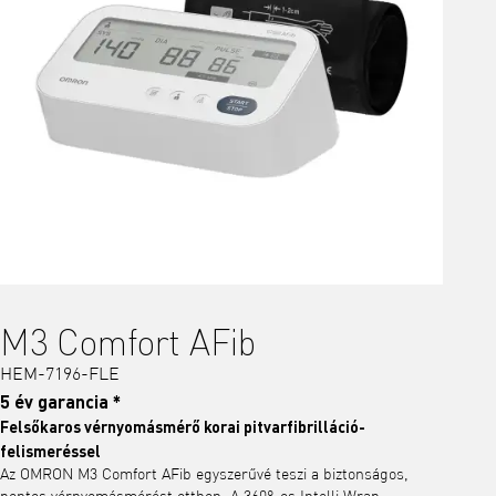
M3 Comfort AFib
HEM-7196-FLE
5 év garancia *
Felsőkaros vérnyomásmérő korai pitvarfibrilláció-
felismeréssel
Az OMRON M3 Comfort AFib egyszerűvé teszi a biztonságos,