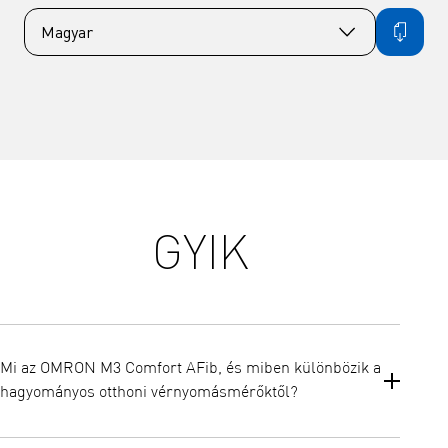
GYIK
Mi az OMRON M3 Comfort AFib, és miben különbözik a
hagyományos otthoni vérnyomásmérőktől?
Az OMRON M3 Comfort AFib egy klinikailag validált felkari