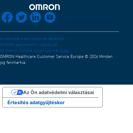
Elektromágneses kompatibilitás (Angol)
Elosztóhálózat
Vissza a főoldalra
socials_facebook
socials_twitter
socials_linkedin
socials_youtube
Megfelelőségi nyilatkozat (Angol)
OMRON Akadémia (Angol)
Álláslehetőségek
A weboldal használatának feltételei
OMRON adatvédelmi szabályzat
Az Omron Sütikre Vonatkozó Irányelvei
OMRON Healthcare Customer Service Europe © 2026 Minden
jog fenntartva.
Az Ön adatvédelmi választásai
Értesítés adatgyűjtéskor