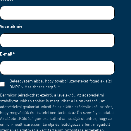
Vezetéknév
E-mail
*
Beleegyezem abba, hogy további üzeneteket fogadjak a(z)
OMRON Healthcare cégtől.
*
Bármikor leiratkozhat ezekről a levelekről. Az adatvédelmi
szabályzatunkban többet is megtudhat a leiratkozásról, az
adatvédelmi gyakorlatunkról és az elköteleződésünkről aziránt,
hogy megvédjük és tiszteletben tartsuk az Ön személyes adatait.
Az alábbi „Küldés” gombra kattintva hozzájárul ahhoz, hogy az
omron-healthcare.com tárolja és feldolgozza a fent megadott
személyes adatokat a kért tartalom biztosítása érdekében.